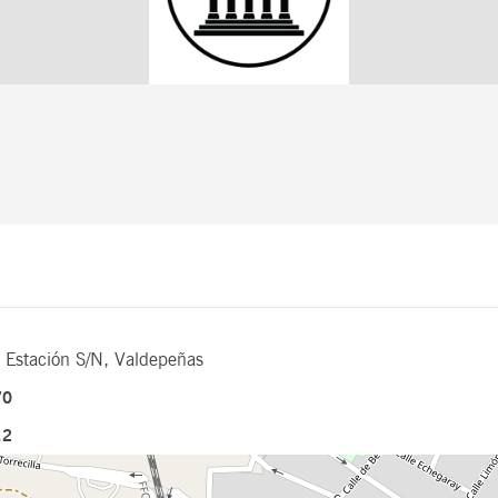
a Estación S/N, Valdepeñas
70
12