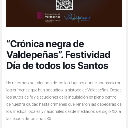
“Crónica negra de
Valdepeñas”. Festividad
Día de todos los Santos
Un recorrido por algunos de los los lugares donde acontecieron
los crímenes que han sacudido la historia de Valdepeñas. Desde
los autos de fe y ejecuciones de la Inquisición en pleno centro
de nuestra ciudad hasta crímenes que llenaron las cabeceras de
los medios locales y nacionales desde mediados del siglo XIX a
la década de los años 30.