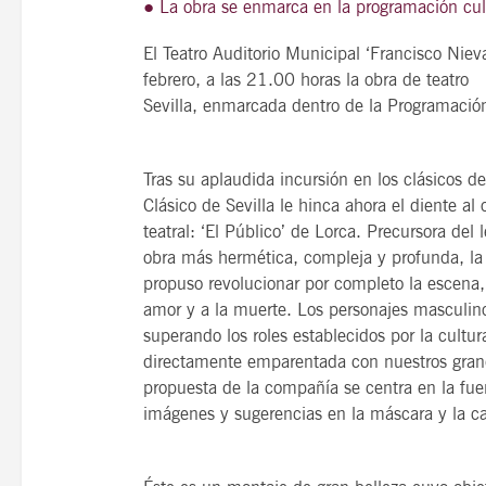
● La obra se enmarca en la programación cul
El Teatro Auditorio Municipal ‘Francisco Nie
febrero, a las 21.00 horas la obra de teatro 
Sevilla, enmarcada dentro de la Programació
21
agosto, 2026
VIERNES
Tras su aplaudida incursión en los clásicos d
Clásico de Sevilla le hinca ahora el diente a
14 Edición LAS NOTAS 
teatral: ‘El Público’ de Lorca. Precursora de
“Syrah Jazz”
obra más hermética, compleja y profunda, l
propuso revolucionar por completo la escena,
21:00
amor y a la muerte. Los personajes masculino
superando los roles establecidos por la cultu
directamente emparentada con nuestros grande
propuesta de la compañía se centra en la fuer
VER
imágenes y sugerencias en la máscara y la ca