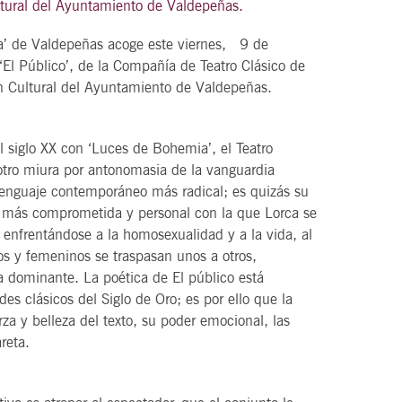
tural del Ayuntamiento de Valdepeñas.
va’ de Valdepeñas acoge este viernes, 9 de
‘El Público’, de la Compañía de Teatro Clásico de
n Cultural del Ayuntamiento de Valdepeñas.
21
agosto, 2026
VIERNES
el siglo XX con ‘Luces de Bohemia’, el Teatro
l otro miura por antonomasia de la vanguardia
DEL VINO.
14 Edición LAS NOTAS DEL VINO.
l lenguaje contemporáneo más radical; es quizás su
“Syrah Jazz”
a más comprometida y personal con la que Lorca se
 enfrentándose a la homosexualidad y a la vida, al
21:00
s y femeninos se traspasan unos a otros,
ra dominante. La poética de El público está
s clásicos del Siglo de Oro; es por ello que la
za y belleza del texto, su poder emocional, las
VER
reta.