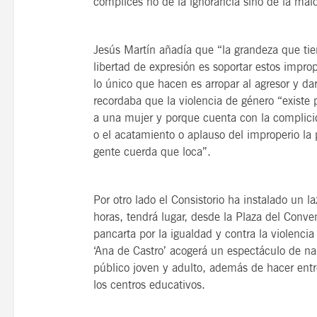
cómplices no de la ignorancia sino de la mal
Jesús Martín añadía que “la grandeza que ti
libertad de expresión es soportar estos improp
lo único que hacen es arropar al agresor y dar
recordaba que la violencia de género “existe
a una mujer y porque cuenta con la complicid
o el acatamiento o aplauso del improperio l
gente cuerda que loca”.
Por otro lado el Consistorio ha instalado un 
horas, tendrá lugar, desde la Plaza del Conv
pancarta por la igualdad y contra la violenci
‘Ana de Castro’ acogerá un espectáculo de nar
público joven y adulto, además de hacer ent
los centros educativos.