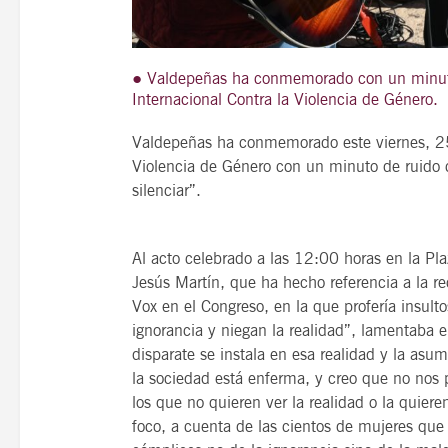
● Valdepeñas ha conmemorado con un minuto d
Internacional Contra la Violencia de Género.
21
agosto, 2026
VIERNES
Valdepeñas ha conmemorado este viernes, 25 
Violencia de Género con un minuto de ruido c
silenciar”.
14 Edición LAS NOTAS 
“Syrah Jazz”
Al acto celebrado a las 12:00 horas en la Pl
Jesús Martín, que ha hecho referencia a la r
21:00
Vox en el Congreso, en la que profería insul
ignorancia y niegan la realidad”, lamentaba 
disparate se instala en esa realidad y la as
VER
la sociedad está enferma, y creo que no nos p
los que no quieren ver la realidad o la quier
foco, a cuenta de las cientos de mujeres qu