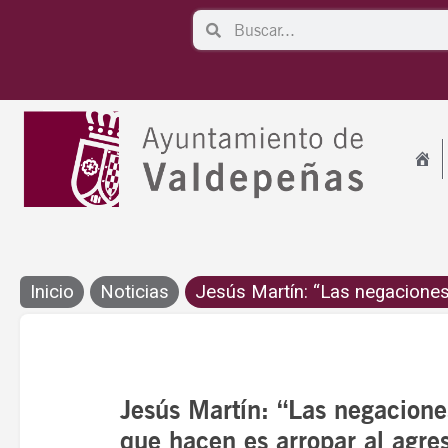
Ir
Search
Search
al
contenido
Inicio
Noticias
Jesús Martín: “Las negaciones 
Jesús Martín: “Las negaciones
que hacen es arropar al agre