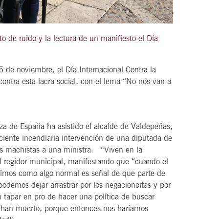
e ruido y la lectura de un manifiesto el Día
21
agosto, 2026
VIERNES
de noviembre, el Día Internacional Contra la
ontra esta lacra social, con el lema “No nos van a
DEL VINO.
14 Edición LAS NOTAS DEL VINO.
“Syrah Jazz”
aza de España ha asistido el alcalde de Valdepeñas,
eciente incendiaria intervención de una diputada de
21:00
tos machistas a una ministra. “Viven en la
el regidor municipal, manifestando que “cuando el
umimos como algo normal es señal de que parte de
VER
odemos dejar arrastrar por los negacioncitas y por
en tapar en pro de hacer una política de buscar
e han muerto, porque entonces nos haríamos