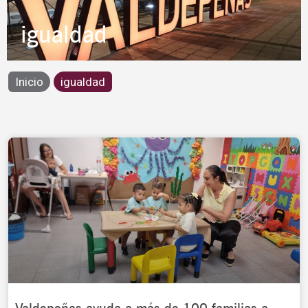
igualdad
Inicio
igualdad
Page
Page
Page
Page