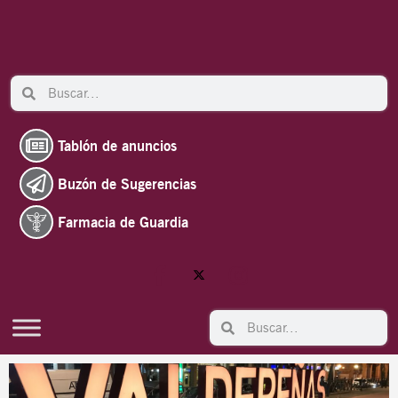
Ir
al
contenido
Search
Search
Tablón de anuncios
Buzón de Sugerencias
Farmacia de Guardia
Search
Search