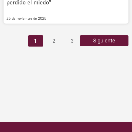
perdido el miedo”
25 de noviembre de 2025
…
Siguiente
1
2
3
5