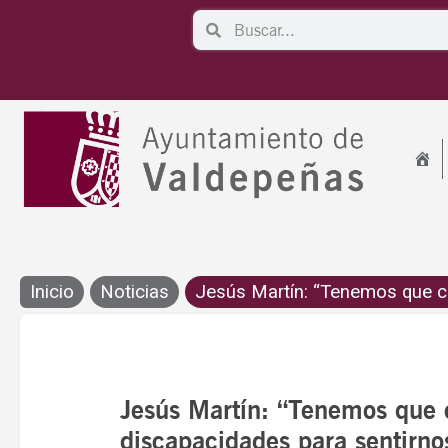
Ir
Search
Search
al
contenido
Inicio
Noticias
Jesús Martín: “Tenemos que c
Jesús Martín: “Tenemos que 
discapacidades para sentirno