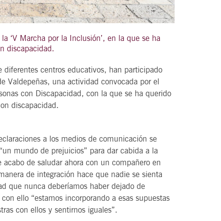
la ‘V Marcha por la Inclusión’, en la que se ha
on discapacidad.
21
agosto, 2026
VIERNES
diferentes centros educativos, han participado
 de Valdepeñas, una actividad convocada por el
ersonas con Discapacidad, con la que se ha querido
DEL VINO.
14 Edición LAS NOTAS DEL VINO.
 con discapacidad.
“Syrah Jazz”
declaraciones a los medios de comunicación se
21:00
“un mundo de prejuicios” para dar cabida a la
que acabo de saludar ahora con un compañero en
manera de integración hace que nadie se sienta
VER
dad que nunca deberíamos haber dejado de
 con ello “estamos incorporando a esas supuestas
ras con ellos y sentirnos iguales”.