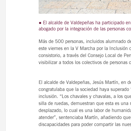
● El alcalde de Valdepeñas ha participado en 
abogado por la integración de las personas c
21
agosto, 2026
VIERNES
Más de 500 personas, incluidos alumnado de 
este viernes en la V Marcha por la Inclusión
consistorio, a través del Consejo Local de P
14 Edición LAS NOTAS 
visibilizar a todos los colectivos de personas
“Syrah Jazz”
El alcalde de Valdepeñas, Jesús Martín, en 
21:00
congratulaba que la sociedad haya superado 
inclusión. “Los chavales y chavalas, a los 
silla de ruedas, demuestran que esta es una 
VER
desplazado, lo cual es una labor de humani
atender”, sentenciaba Martín, añadiendo que
discapacidades para poder compartir las nuest