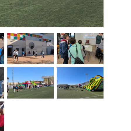
21
agosto, 2026
VIERNES
DEL VINO.
14 Edición LAS NOTAS DEL VINO.
“Syrah Jazz”
21:00
VER