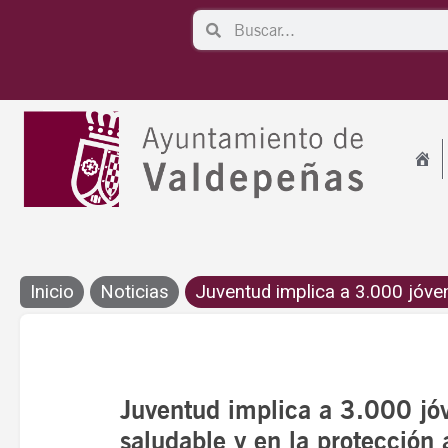
Ir
Search
Search
al
contenido
Inicio
Noticias
Juventud implica a 3.000 jóven
Juventud implica a 3.000 jóv
saludable y en la protección