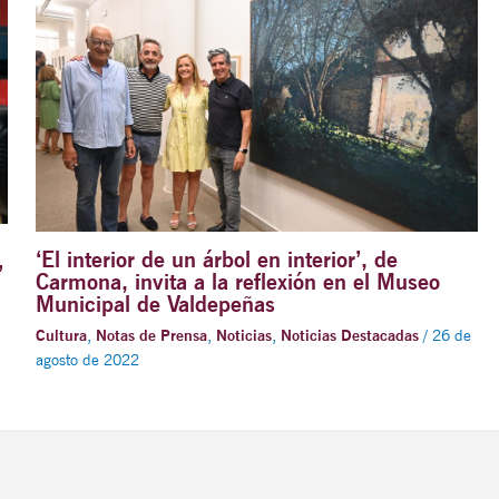
‘El interior de un árbol en interior’, de
’
Carmona, invita a la reflexión en el Museo
Municipal de Valdepeñas
Cultura
,
Notas de Prensa
,
Noticias
,
Noticias Destacadas
/
26 de
agosto de 2022