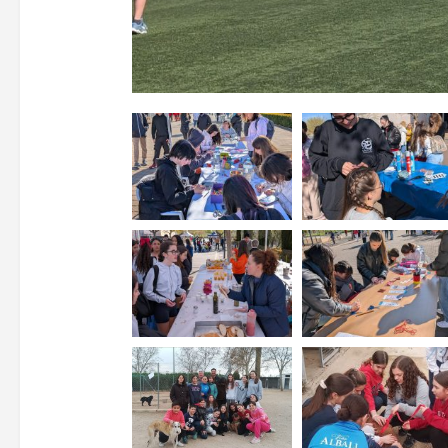
21
agosto, 2026
VIERNES
14 Edición LAS NOTAS 
“Syrah Jazz”
21:00
VER