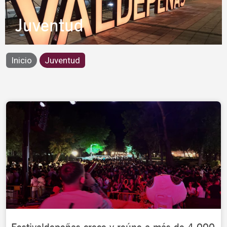
Juventud
Inicio
Juventud
Page
Page
Page
Page