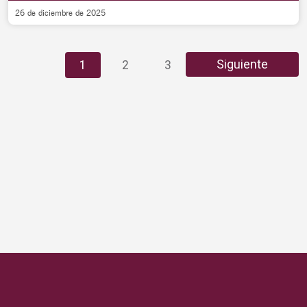
26 de diciembre de 2025
…
Siguiente
1
2
3
7