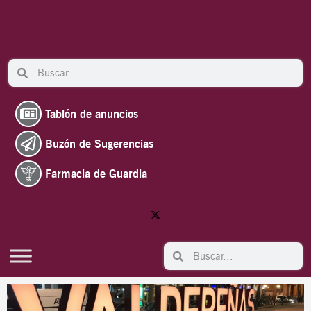
Ir
al
contenido
Search
Search
Tablón de anuncios
Buzón de Sugerencias
Farmacia de Guardia
Search
Search