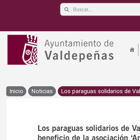
Ir
Search
Search
al
contenido
Inicio
Noticias
Los paraguas solidarios de Vald
Los paraguas solidarios de V
beneficio de la asociación ‘