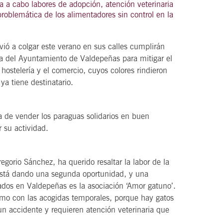
a a cabo labores de adopción, atención veterinaria
problemática de los alimentadores sin control en la
ió a colgar este verano en sus calles cumplirán
21
agosto, 2026
iva del Ayuntamiento de Valdepeñas para mitigar el
VIERNES
 hostelería y el comercio, cuyos colores rindieron
ya tiene destinatario.
DEL VINO.
14 Edición LAS NOTAS DEL VINO.
a de vender los paraguas solidarios en buen
“Syrah Jazz”
r su actividad.
21:00
gorio Sánchez, ha querido resaltar la labor de la
está dando una segunda oportunidad, y una
VER
dos en Valdepeñas es la asociación ‘Amor gatuno’.
omo con las acogidas temporales, porque hay gatos
n accidente y requieren atención veterinaria que