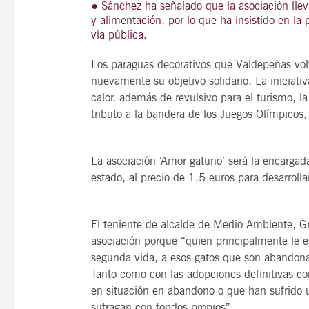
● Sánchez ha señalado que la asociación llev
y alimentación, por lo que ha insistido en la 
vía pública.
Los paraguas decorativos que Valdepeñas volv
21
agosto, 2026
nuevamente su objetivo solidario. La iniciat
VIERNES
calor, además de revulsivo para el turismo, la
tributo a la bandera de los Juegos Olímpicos, 
14 Edición LAS NOTAS 
La asociación ‘Amor gatuno’ será la encargad
“Syrah Jazz”
estado, al precio de 1,5 euros para desarrolla
21:00
El teniente de alcalde de Medio Ambiente, Gre
asociación porque “quien principalmente le 
VER
segunda vida, a esos gatos que son abandona
Tanto como con las adopciones definitivas c
en situación en abandono o que han sufrido u
sufragan con fondos propios”.