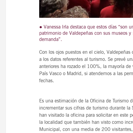
● Vanessa Irla destaca que estos días “son u
21
patrimonio de Valdepeñas con sus museos y s
agosto, 2026
demanda”.
VIERNES
Con los ojos puestos en el cielo, Valdepeña
a los datos referentes al turismo. Se prevé u
14 Edición LAS NOTAS 
anteriores ha rozado el 100%, la mayoría de
“Syrah Jazz”
País Vasco o Madrid, si atendemos a las per
fechas.
21:00
Es una estimación de la Oficina de Turismo 
VER
incrementar sus cifras de turismo durante l
han visitado la oficina para solicitar en este
la localidad que también han visto como in
Municipal, con una media de 200 visitantes,