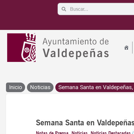
Ir
Search
Search
al
contenido
Inicio
Noticias
Semana Santa en Valdepeñas, u
Semana Santa en Valdepeñas, 
Notas de Prensa
,
Noticias
,
Noticias Destacadas