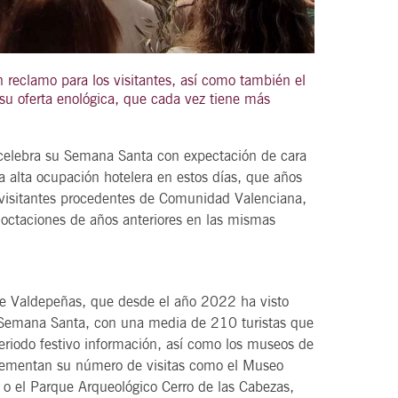
n reclamo para los visitantes, así como también el
21
u oferta enológica, que cada vez tiene más
agosto, 2026
VIERNES
s celebra su Semana Santa con expectación de cara
na alta ocupación hotelera en estos días, que años
DEL VINO.
14 Edición LAS NOTAS DEL VINO.
 visitantes procedentes de Comunidad Valenciana,
“Syrah Jazz”
noctaciones de años anteriores en las mismas
21:00
de Valdepeñas, que desde el año 2022 ha visto
VER
a Semana Santa, con una media de 210 turistas que
 periodo festivo información, así como los museos de
crementan su número de visitas como el Museo
 o el Parque Arqueológico Cerro de las Cabezas,