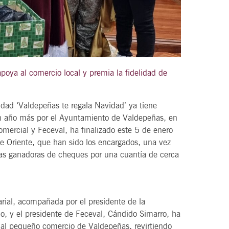
21
agosto, 2026
VIERNES
poya al comercio local y premia la fidelidad de
ad ‘Valdepeñas te regala Navidad’ ya tiene
DEL VINO.
14 Edición LAS NOTAS DEL VINO.
un año más por el Ayuntamiento de Valdepeñas, en
“Syrah Jazz”
mercial y Feceval, ha finalizado este 5 de enero
de Oriente, que han sido los encargados, una vez
21:00
etas ganadoras de cheques por una cuantía de cerca
VER
arial, acompañada por el presidente de la
o, y el presidente de Feceval, Cándido Simarro, ha
r al pequeño comercio de Valdepeñas, revirtiendo