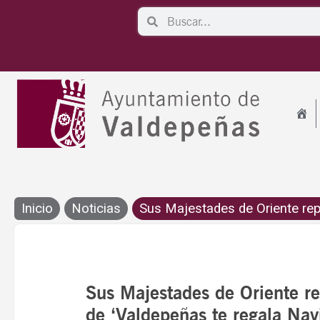
Ir
Search
Search
al
contenido
Inicio
Noticias
Sus Majestades de Oriente repa
Sus Majestades de Oriente re
de ‘Valdepeñas te regala Nav