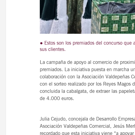
21
agosto, 2026
VIERNES
● Estos son los premiados del concurso que a
sus clientes.
La campaña de apoyo al comercio de proximid
14 Edición LAS NOTAS 
premiados. La iniciativa puesta en marcha 
“Syrah Jazz”
colaboración con la Asociación Valdepeñas Co
con el sorteo realizado por los Reyes Magos 
21:00
concluida la cabalgata, de extraer las papel
de 4.000 euros.
VER
Julia Cejudo, concejala de Desarrollo Empres
Asociación Valdepeñas Comercial, Jesús Merl
recordado que esta iniciativa viene “a apoya