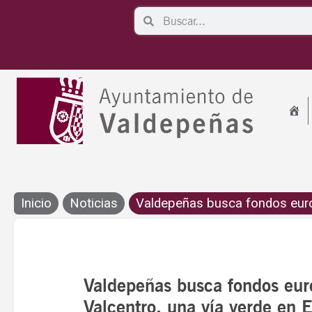
Ir
Search
Search
al
contenido
Inicio
Noticias
Valdepeñas busca fondos euro
Valdepeñas busca fondos eur
Valcentro, una vía verde en El