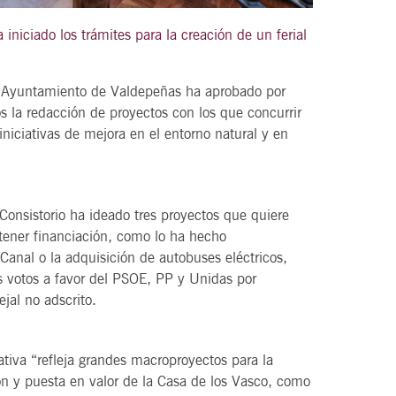
niciado los trámites para la creación de un ferial
l Ayuntamiento de Valdepeñas ha aprobado por
21
agosto, 2026
s la redacción de proyectos con los que concurrir
VIERNES
iniciativas de mejora en el entorno natural y en
DEL VINO.
14 Edición LAS NOTAS DEL VINO.
“Syrah Jazz”
Consistorio ha ideado tres proyectos que quiere
btener financiación, como lo ha hecho
21:00
Canal o la adquisición de autobuses eléctricos,
os votos a favor del PSOE, PP y Unidas por
jal no adscrito.
VER
ativa “refleja grandes macroproyectos para la
ión y puesta en valor de la Casa de los Vasco, como