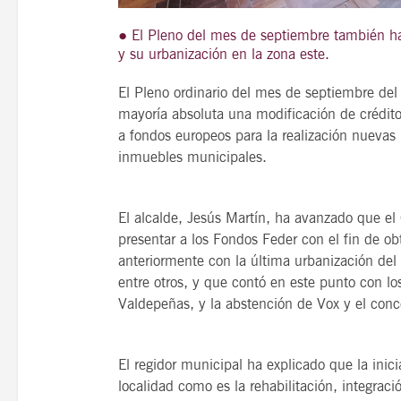
● El Pleno del mes de septiembre también ha i
y su urbanización en la zona este.
El Pleno ordinario del mes de septiembre de
21
agosto, 2026
mayoría absoluta una modificación de crédito
VIERNES
a fondos europeos para la realización nuevas 
inmuebles municipales.
14 Edición LAS NOTAS 
“Syrah Jazz”
El alcalde, Jesús Martín, ha avanzado que el 
presentar a los Fondos Feder con el fin de o
21:00
anteriormente con la última urbanización del 
entre otros, y que contó en este punto con l
Valdepeñas, y la abstención de Vox y el conce
VER
El regidor municipal ha explicado que la inici
localidad como es la rehabilitación, integrac