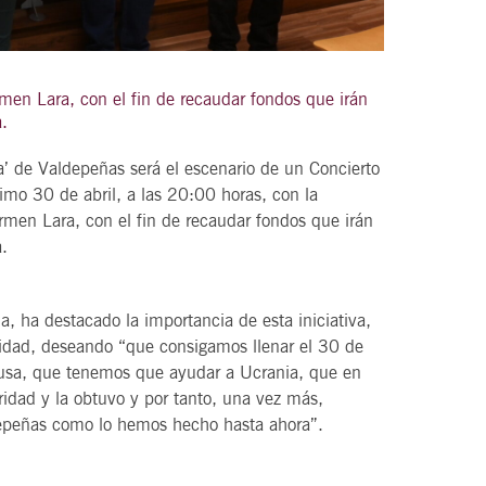
men Lara, con el fin de recaudar fondos que irán
21
a.
agosto, 2026
VIERNES
a’ de Valdepeñas será el escenario de un Concierto
ximo 30 de abril, a las 20:00 horas, con la
rmen Lara, con el fin de recaudar fondos que irán
DEL VINO.
14 Edición LAS NOTAS DEL VINO.
a.
“Syrah Jazz”
21:00
a, ha destacado la importancia de esta iniciativa,
aridad, deseando “que consigamos llenar el 30 de
causa, que tenemos que ayudar a Ucrania, que en
VER
ridad y la obtuvo y por tanto, una vez más,
epeñas como lo hemos hecho hasta ahora”.