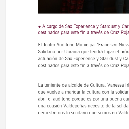
● A cargo de Sax Experience y Stardust y Car
21
destinados para este fin a través de Cruz Roj
agosto, 2026
VIERNES
El Teatro Auditorio Municipal ‘Francisco Niev
Solidario por Ucrania que tendrá lugar el pró
actuación de Sax Experience y Star dust y Ca
14 Edición LAS NOTAS 
destinados para este fin a través de Cruz Roj
“Syrah Jazz”
21:00
La teniente de alcalde de Cultura, Vanessa Irl
que vuelve a maridar la cultura con la solid
abril el auditorio porque es por una buena 
VER
una ocasión Valdepeñas necesitó de la solida
demostremos lo solidario que somos en Vald