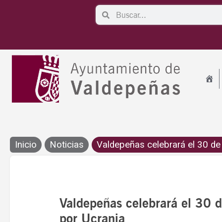
Ir
Search
Search
al
contenido
Inicio
Noticias
Valdepeñas celebrará el 30 de a
Valdepeñas celebrará el 30 de
por Ucrania