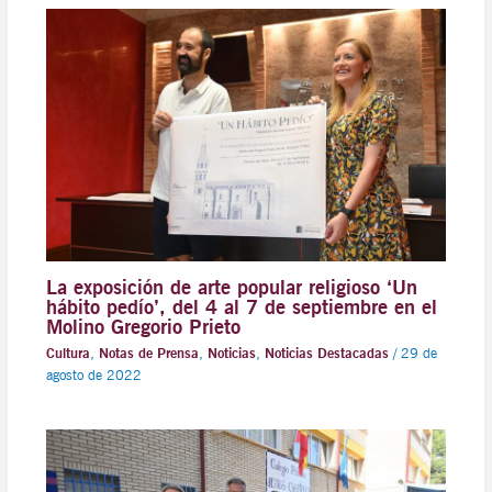
La exposición de arte popular religioso ‘Un
hábito pedío’, del 4 al 7 de septiembre en el
Molino Gregorio Prieto
Cultura
,
Notas de Prensa
,
Noticias
,
Noticias Destacadas
/
29 de
agosto de 2022