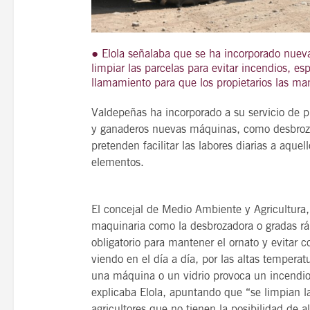
● Elola señalaba que se ha incorporado nue
limpiar las parcelas para evitar incendios, e
21
agosto, 2026
llamamiento para que los propietarios las ma
VIERNES
Valdepeñas ha incorporado a su servicio de p
y ganaderos nuevas máquinas, como desbrozad
14 Edición LAS NOTAS 
pretenden facilitar las labores diarias a aque
elementos.
“Syrah Jazz”
21:00
El concejal de Medio Ambiente y Agricultura
maquinaria como la desbrozadora o gradas ráp
obligatorio para mantener el ornato y evitar
VER
viendo en el día a día, por las altas tempera
una máquina o un vidrio provoca un incendio
explicaba Elola, apuntando que “se limpian l
agricultores que no tienen la posibilidad de 