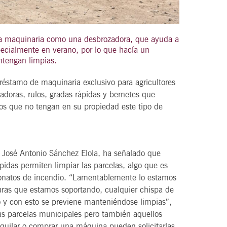
va maquinaria como una desbrozadora, que ayuda a
specialmente en verano, por lo que hacía un
21
agosto, 2026
ntengan limpias.
VIERNES
réstamo de maquinaria exclusivo para agricultores
oras, rulos, gradas rápidas y bernetes que
DEL VINO.
14 Edición LAS NOTAS DEL VINO.
llos que no tengan en su propiedad este tipo de
“Syrah Jazz”
21:00
, José Antonio Sánchez Elola, ha señalado que
idas permiten limpiar las parcelas, algo que es
 conatos de incendio. “Lamentablemente lo estamos
VER
turas que estamos soportando, cualquier chispa de
 y con esto se previene manteniéndose limpias”,
as parcelas municipales pero también aquellos
alquilar o comprar una máquina pueden solicitarlas