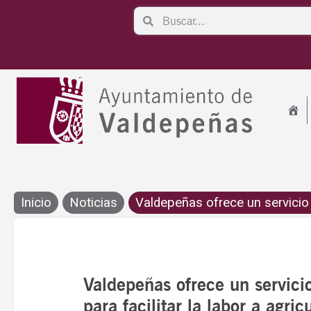
Ir
Search
Search
al
contenido
Inicio
Noticias
Valdepeñas ofrece un servicio d
Valdepeñas ofrece un servic
para facilitar la labor a agri