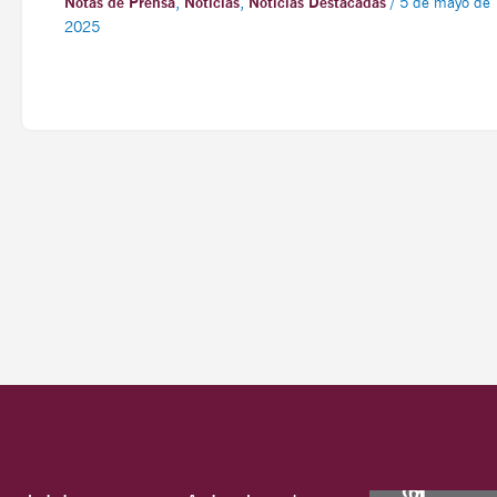
Notas de Prensa
,
Noticias
,
Noticias Destacadas
/
5 de mayo de
2025