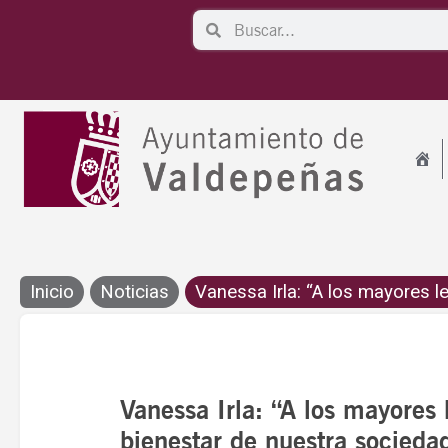
Ir
Search
Search
al
contenido
Inicio
Noticias
Vanessa Irla: “A los mayores le.
Vanessa Irla: “A los mayores
bienestar de nuestra socieda