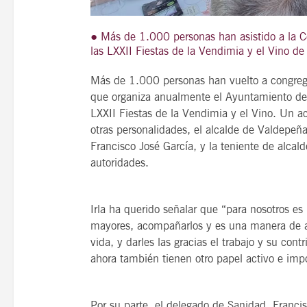
● Más de 1.000 personas han asistido a la 
las LXXII Fiestas de la Vendimia y el Vino d
21
agosto, 2026
Más de 1.000 personas han vuelto a congreg
VIERNES
que organiza anualmente el Ayuntamiento de 
LXXII Fiestas de la Vendimia y el Vino. Un ac
otras personalidades, el alcalde de Valdepeñ
14 Edición LAS NOTAS 
Francisco José García, y la teniente de alcald
“Syrah Jazz”
autoridades.
21:00
Irla ha querido señalar que “para nosotros es
mayores, acompañarlos y es una manera de ag
vida, y darles las gracias el trabajo y su con
VER
ahora también tienen otro papel activo e imp
Por su parte, el delegado de Sanidad, Franci