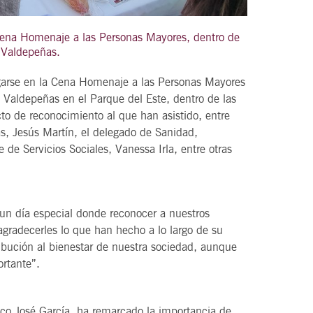
Cena Homenaje a las Personas Mayores, dentro de
e Valdepeñas.
21
agosto, 2026
arse en la Cena Homenaje a las Personas Mayores
VIERNES
Valdepeñas en el Parque del Este, dentro de las
to de reconocimiento al que han asistido, entre
as, Jesús Martín, el delegado de Sanidad,
DEL VINO.
14 Edición LAS NOTAS DEL VINO.
e de Servicios Sociales, Vanessa Irla, entre otras
“Syrah Jazz”
21:00
 un día especial donde reconocer a nuestros
radecerles lo que han hecho a lo largo de su
tribución al bienestar de nuestra sociedad, aunque
VER
ortante”.
sco José García, ha remarcado la importancia de