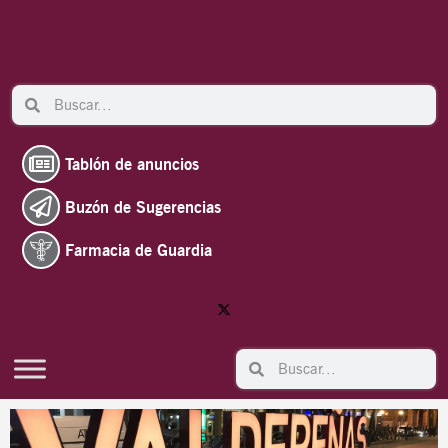
Ir
al
contenido
Search
Search
Tablón de anuncios
Buzón de Sugerencias
Farmacia de Guardia
Search
Search