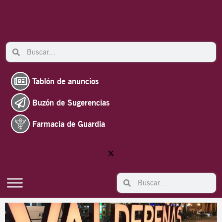
Ir
al
contenido
Search
Search
Tablón de anuncios
Buzón de Sugerencias
Farmacia de Guardia
Search
Search