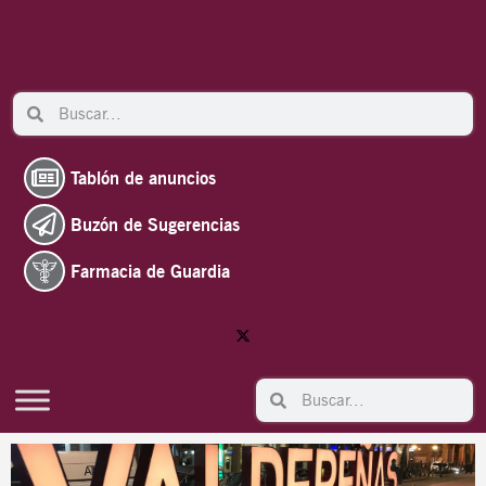
Ir
al
contenido
Search
Search
Tablón de anuncios
Buzón de Sugerencias
Farmacia de Guardia
Search
Search