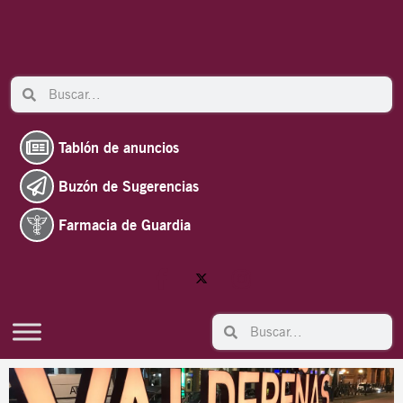
Ir
al
contenido
Search
Search
Tablón de anuncios
Buzón de Sugerencias
Farmacia de Guardia
Search
Search