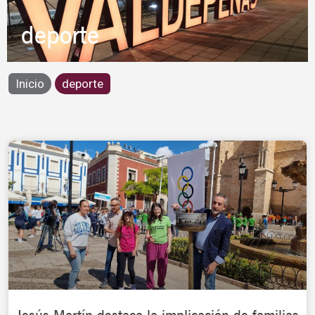
deporte
Inicio
deporte
Page
Page