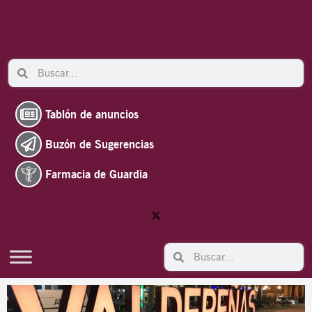
Ir
al
contenido
Search
Search
Tablón de anuncios
Buzón de Sugerencias
Farmacia de Guardia
Search
Search