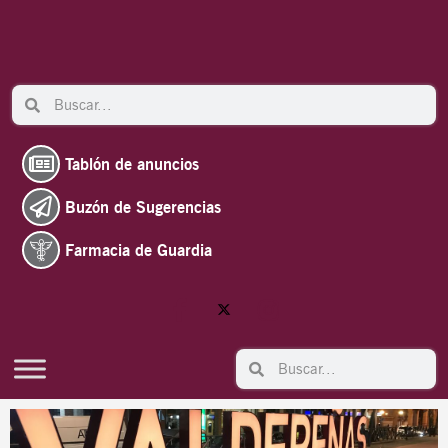
Ir
al
contenido
Search
Search
Tablón de anuncios
Buzón de Sugerencias
Farmacia de Guardia
Search
Search