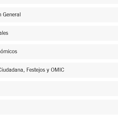
n General
ales
onómicos
 Ciudadana, Festejos y OMIC