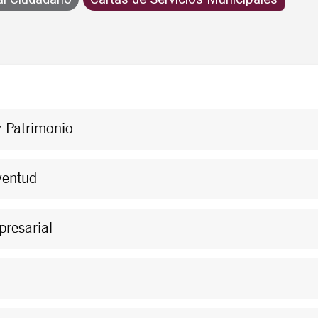
ios Municipales
y Patrimonio
ventud
presarial