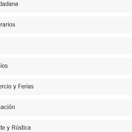
udadana
rarios
ios
rcio y Ferias
cación
te y Rústica