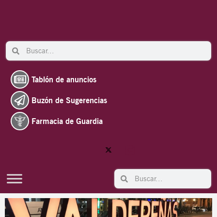
Ir
al
contenido
Search
Search
Tablón de anuncios
Buzón de Sugerencias
Farmacia de Guardia
Search
Search