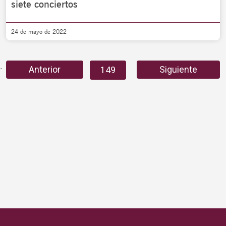
siete conciertos
24 de mayo de 2022
…
…
Anterior
Siguiente
147
148
149
150
151