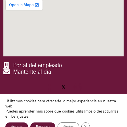
Portal del empleado
Mantente al día
Utilizamos cookies para ofrecerte la mejor experiencia en nuestra
web.
Puedes aprender más sobre qué cookies utilizamos o desactivarlas
Copyright @ 2024 | Ayuntamiento de Valdepeñas
en los
ajustes
.
Cerrar el banner de co
Aceptar
Rechazar
Ajustes