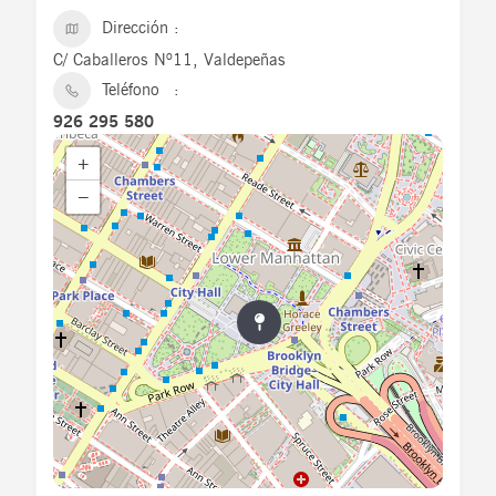
Dirección
C/ Caballeros Nº11, Valdepeñas
Teléfono
926 295 580
+
−