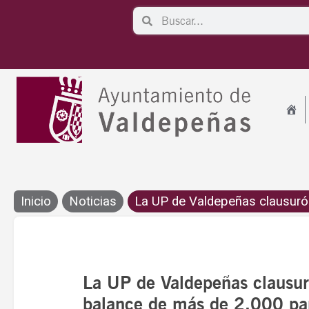
Ir
Search
Search
al
contenido
Inicio
Noticias
La UP de Valdepeñas clausuró e
La UP de Valdepeñas clausu
balance de más de 2.000 par