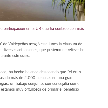
21
agosto, 2026
de participación en la UP, que ha contado con más
VIERNES
a’ de Valdepeñas acogió este lunes la clausura de
 diversas actuaciones, que pusieron de relieve las
DEL VINO.
14 Edición LAS NOTAS DEL VINO.
urante este curso.
“Syrah Jazz”
21:00
eco, ha hecho balance destacando que “el éxito
 pasado más de 2.000 personas en una gran
rgias, un trabajo conjunto, con concejalía como
VER
 estamos muy orgullosos de primar el beneficio