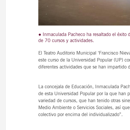
21
agosto, 2026
● Inmaculada Pacheco ha resaltado el éxito 
VIERNES
de 70 cursos y actividades.
El Teatro Auditorio Municipal ‘Francisco Niev
este curso de la Universidad Popular (UP) con
14 Edición LAS NOTAS 
diferentes actividades que se han impartido d
“Syrah Jazz”
21:00
La concejala de Educación, Inmaculada Pach
de esta Universidad Popular por la que han
variedad de cursos, que han tenido otras sine
VER
Medio Ambiente o Servicios Sociales, así que
colectivo por encima del individualizado”.