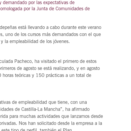
 demandado por las expectativas de
 homologada por la Junta de Comunidades de
depeñas está llevando a cabo durante este verano
21
agosto, 2026
les, uno de los cursos más demandados con el que
VIERNES
 y la empleabilidad de los jóvenes.
DEL VINO.
14 Edición LAS NOTAS DEL VINO.
ulada Pacheco, ha visitado el primero de estos
rimeros de agosto se está realizando, y en agosto
“Syrah Jazz”
 horas teóricas y 150 prácticas a un total de
21:00
tivas de empleabilidad que tiene, con una
VER
idades de Castilla-La Mancha”, ha afirmado
rida para muchas actividades que lanzamos desde
rivadas. Nos han solicitado desde la empresa a la
este tipo de perfil, también el Plan