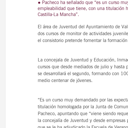
● Pacheco ha señalado que “es un curso muy
empleabilidad que tiene, con una titulación
Castilla-La Mancha”.
El área de Juventud del Ayuntamiento de Val
21
agosto, 2026
dos cursos de monitor de actividades juveni
VIERNES
el consistorio pretende fomentar la formación
14 Edición LAS NOTAS 
La concejala de Juventud y Educación, Inmac
cursos que desde mediados de julio y hasta p
“Syrah Jazz”
se desarrollará el segundo, formando con 100
medio centenar de jóvenes.
21:00
“Es un curso muy demandado por las expecta
VER
titulación homologada por la Junta de Comun
Pacheco, apuntando que “viene siendo reque
la concejalía de Juventud y desde empresas p
que se le ha adjudicado la Escuela de Verano 