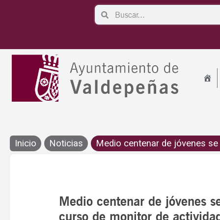
Ir
Search
Search
al
contenido
Inicio
Noticias
Medio centenar de jóvenes se f
Medio centenar de jóvenes s
curso de monitor de actividad