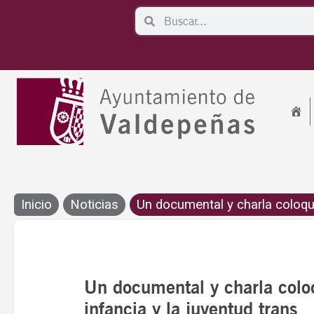
Ir
Search
Search
al
contenido
Inicio
Noticias
Un documental y charla coloqui
Un documental y charla colo
infancia y la juventud trans