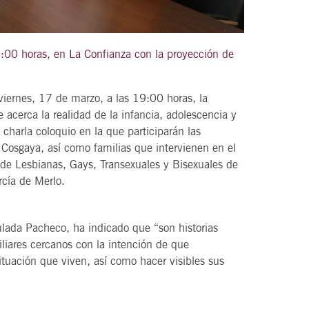
9:00 horas, en La Confianza con la proyección de
21
agosto, 2026
VIERNES
viernes, 17 de marzo, a las 19:00 horas, la
 acerca la realidad de la infancia, adolescencia y
charla coloquio en la que participarán las
DEL VINO.
14 Edición LAS NOTAS DEL VINO.
a Cosgaya, así como familias que intervienen en el
“Syrah Jazz”
 de Lesbianas, Gays, Transexuales y Bisexuales de
cía de Merlo.
21:00
lada Pacheco, ha indicado que “son historias
liares cercanos con la intención de que
VER
tuación que viven, así como hacer visibles sus