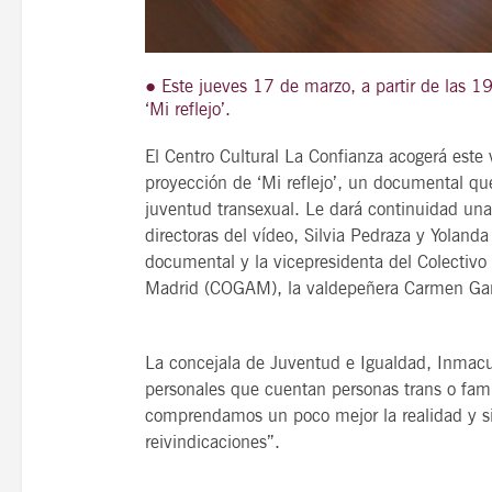
● Este jueves 17 de marzo, a partir de las 1
‘Mi reflejo’.
21
agosto, 2026
VIERNES
El Centro Cultural La Confianza acogerá este 
proyección de ‘Mi reflejo’, un documental que
juventud transexual. Le dará continuidad una 
14 Edición LAS NOTAS 
directoras del vídeo, Silvia Pedraza y Yoland
“Syrah Jazz”
documental y la vicepresidenta del Colectivo
Madrid (COGAM), la valdepeñera Carmen Gar
21:00
La concejala de Juventud e Igualdad, Inmacu
personales que cuentan personas trans o fami
VER
comprendamos un poco mejor la realidad y si
reivindicaciones”.