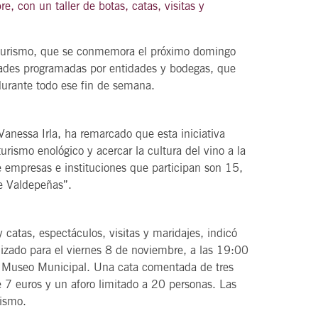
, con un taller de botas, catas, visitas y
oturismo, que se conmemora el próximo domingo
ades programadas por entidades y bodegas, que
21
agosto, 2026
durante todo ese fin de semana.
VIERNES
Vanessa Irla, ha remarcado que esta iniciativa
DEL VINO.
14 Edición LAS NOTAS DEL VINO.
turismo enológico y acercar la cultura del vino a la
 empresas e instituciones que participan son 15,
“Syrah Jazz”
 de Valdepeñas”.
21:00
 catas, espectáculos, visitas y maridajes, indicó
zado para el viernes 8 de noviembre, a las 19:00
VER
el Museo Municipal. Una cata comentada de tres
e 7 euros y un aforo limitado a 20 personas. Las
rismo.