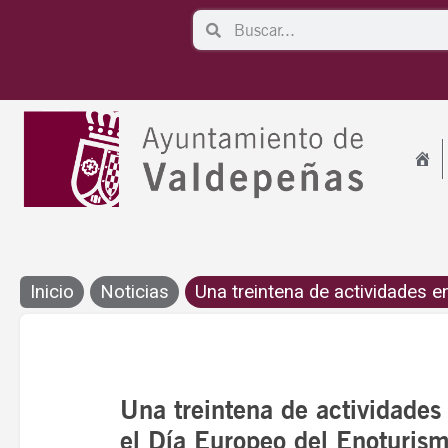
Ir
Search
Search
al
contenido
Inicio
Noticias
Una treintena de actividades en
Una treintena de actividades
el Día Europeo del Enoturis