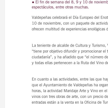
● El fin de semana del 8, 9 y 10 de noviembre
espectáculos, entre otras muchas.
Valdepeñas celebrará el Día Europeo del En
10 de noviembre, con un paquete de activid
21
agosto, 2026
ofrecen multitud de experiencias enológicas 
VIERNES
La teniente de alcalde de Cultura y Turismo, 
14 Edición LAS NOTAS 
“tiene por objetivo difundir y promocionar el 
ciudadanía”, y ha añadido que “el número de
“Syrah Jazz”
y todas ellas pertenecen a la Ruta del Vino
21:00
En cuanto a las actividades, entre las que hay
que el Ayuntamiento de Valdepeñas ha organi
VER
horas, la actividad Maridaje Arte y Vino en 
vinos con tres obras de arte, con un precio d
entradas están a la venta en la Oficina de Tu