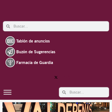
Ir
al
contenido
Search
Search
Tablón de anuncios
Buzón de Sugerencias
Farmacia de Guardia
Search
Search