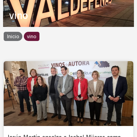
vino
Inicio
vino
Page
Page