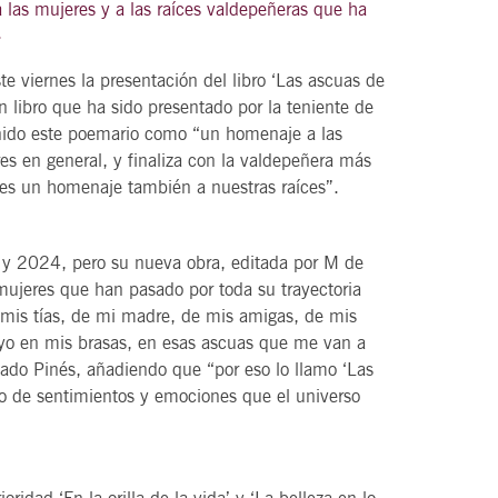
las mujeres y a las raíces valdepeñeras que ha
.
te viernes la presentación del libro ‘Las ascuas de
 libro que ha sido presentado por la teniente de
21
agosto, 2026
inido este poemario como “un homenaje a las
VIERNES
es en general, y finaliza con la valdepeñera más
 es un homenaje también a nuestras raíces”.
DEL VINO.
14 Edición LAS NOTAS DEL VINO.
3 y 2024, pero su nueva obra, editada por M de
“Syrah Jazz”
mujeres que han pasado por toda su trayectoria
21:00
 mis tías, de mi madre, de mis amigas, de mis
yo en mis brasas, en esas ascuas que me van a
ado Pinés, añadiendo que “por eso lo llamo ‘Las
do de sentimientos y emociones que el universo
VER