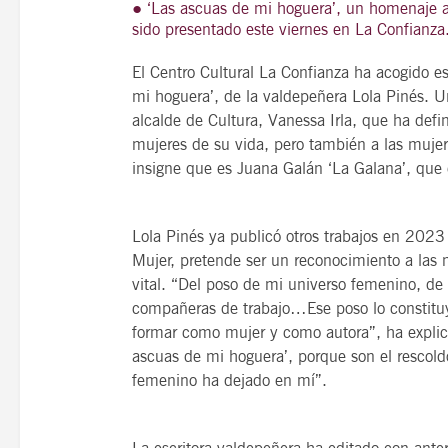
● ‘Las ascuas de mi hoguera’, un homenaje a 
sido presentado este viernes en La Confianza
El Centro Cultural La Confianza ha acogido es
mi hoguera’, de la valdepeñera Lola Pinés. Un
21
agosto, 2026
alcalde de Cultura, Vanessa Irla, que ha def
VIERNES
mujeres de su vida, pero también a las mujer
insigne que es Juana Galán ‘La Galana’, que
14 Edición LAS NOTAS 
Lola Pinés ya publicó otros trabajos en 202
“Syrah Jazz”
Mujer, pretende ser un reconocimiento a las 
21:00
vital. “Del poso de mi universo femenino, de
compañeras de trabajo…Ese poso lo constitu
formar como mujer y como autora”, ha explic
ascuas de mi hoguera’, porque son el rescol
VER
femenino ha dejado en mí”.