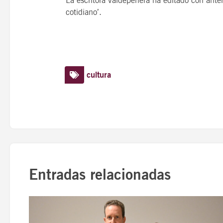
La escritora valdepeñera ha editado con anterio
cotidiano’.
cultura
Entradas relacionadas