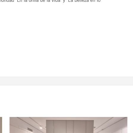
ridad ‘En la orilla de la vida’ y ‘La belleza en lo