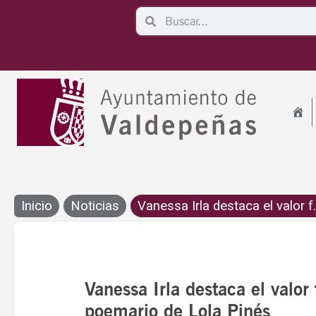
Ir
Search
Search
al
contenido
Inicio
Noticias
Vanessa Irla destaca el valor f.
Vanessa Irla destaca el valor
poemario de Lola Pinés