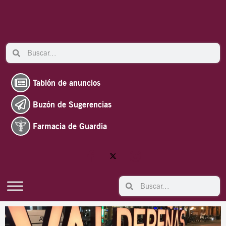
Ir
al
contenido
Search
Search
Tablón de anuncios
Buzón de Sugerencias
Farmacia de Guardia
Search
Search