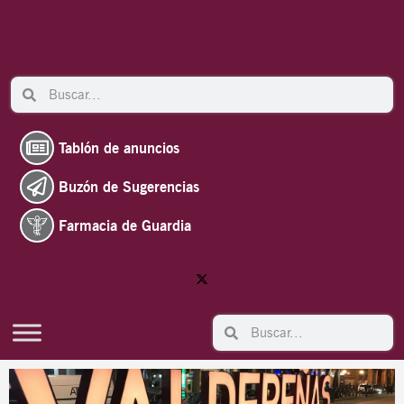
Ir
al
contenido
Search
Search
Tablón de anuncios
Buzón de Sugerencias
Farmacia de Guardia
Search
Search