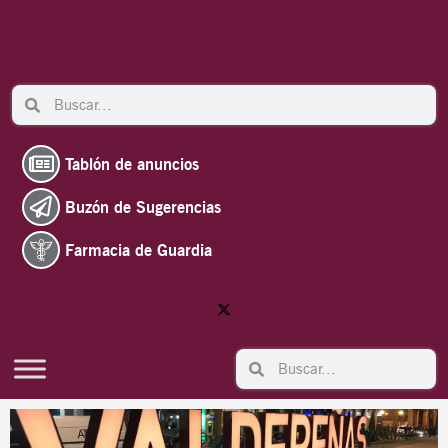
Ir
al
contenido
Search
Search
Tablón de anuncios
Buzón de Sugerencias
Farmacia de Guardia
Search
Search