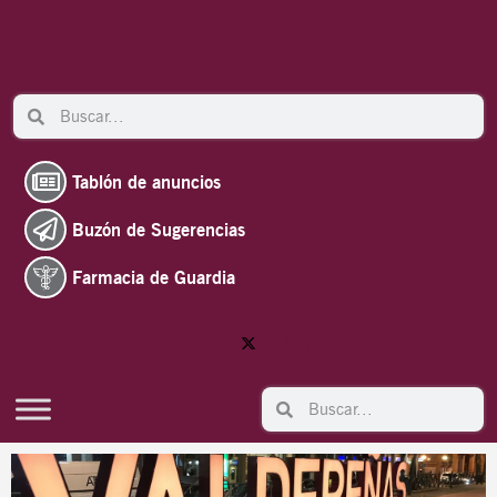
Ir
al
contenido
Search
Search
Tablón de anuncios
Buzón de Sugerencias
Farmacia de Guardia
Search
Search