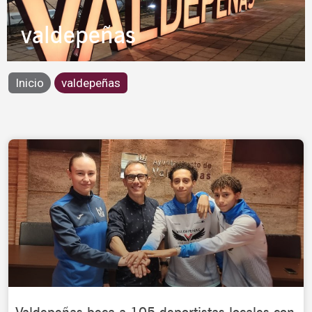
valdepeñas
Inicio
valdepeñas
Page
Page
Page
Page