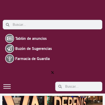
Ir
al
contenido
Search
Search
Tablón de anuncios
Buzón de Sugerencias
Farmacia de Guardia
Search
Search