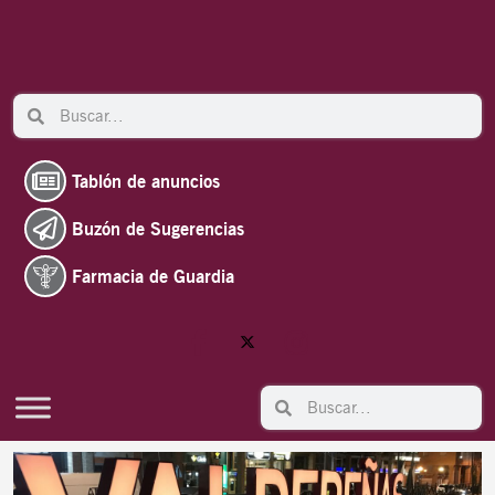
Ir
al
contenido
Search
Search
Tablón de anuncios
Buzón de Sugerencias
Farmacia de Guardia
Search
Search