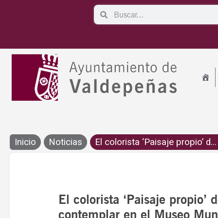
Ir
Search
Search
al
contenido
Inicio
Noticias
El colorista ‘Paisaje propio’ d...
El colorista ‘Paisaje propio
contemplar en el Museo Muni