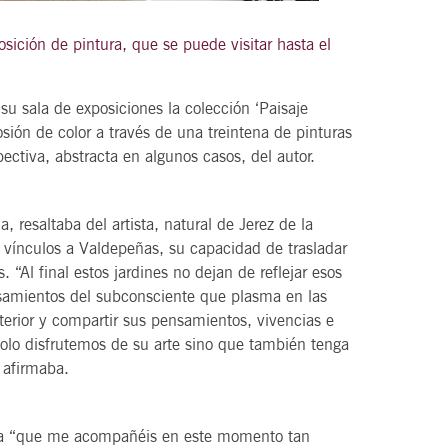
ición de pintura, que se puede visitar hasta el
21
 sala de exposiciones la colección ‘Paisaje
agosto, 2026
sión de color a través de una treintena de pinturas
VIERNES
pectiva, abstracta en algunos casos, del autor.
DEL VINO.
14 Edición LAS NOTAS DEL VINO.
, resaltaba del artista, natural de Jerez de la
“Syrah Jazz”
 vínculos a Valdepeñas, su capacidad de trasladar
 “Al final estos jardines no dejan de reflejar esos
21:00
nsamientos del subconsciente que plasma en las
xterior y compartir sus pensamientos, vivencias e
olo disfrutemos de su arte sino que también tenga
VER
 afirmaba.
cía “que me acompañéis en este momento tan