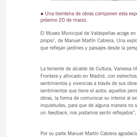
● Una treintena de obras componen esta expos
próximo 20 de marzo.
21
El Museo Municipal de Valdepeñas acoge en su
agosto, 2026
propio’, de Manuel Martín Cabrera. Una explo
VIERNES
que reflejan jardines y paisajes desde la pers
14 Edición LAS NOTAS 
La teniente de alcalde de Cultura, Vanessa Irla
“Syrah Jazz”
Frontera y afincado en Madrid, con estrechos
sentimientos y vivencias a través de sus obras.
21:00
sentimientos que tiene el autor, aquellos pe
obras, la forma de comunicar su interior al e
inquietudes, para que de alguna manera no s
VER
un
feedback,
nos podamos sentir reflejados”,
Por su parte Manuel Martín Cabrera agrade