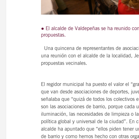
● El alcalde de Valdepeñas se ha reunido con
21
propuestas.
agosto, 2026
VIERNES
Una quincena de representantes de asociac
una reunión con el alcalde de la localidad, J
propuestas vecinales.
14 Edición LAS NOTAS 
“Syrah Jazz”
El regidor municipal ha puesto el valor el “g
21:00
que van desde asociaciones de deportes, juveni
señalaba que “quizá de todos los colectivos 
son las asociaciones de barrio, porque cada 
VER
iluminación, las necesidades de limpieza o la
política global y universal de la ciudad”. En
alcalde ha apuntado que “ellos piden tener 
de barrio y como hemos hecho con otras org