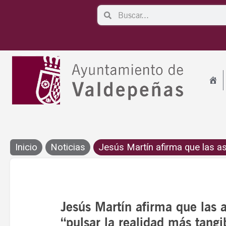
Ir
Search
Search
al
contenido
Inicio
Noticias
Jesús Martín afirma que las as
Jesús Martín afirma que las 
“pulsar la realidad más tangi