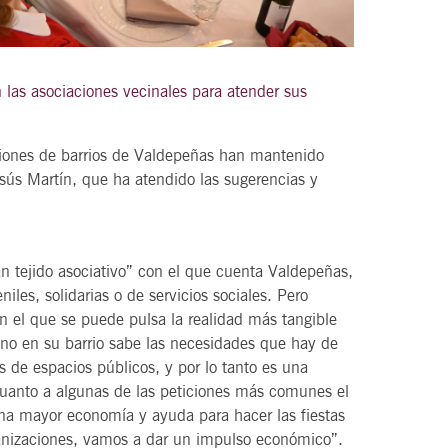
 las asociaciones vecinales para atender sus
21
agosto, 2026
VIERNES
iones de barrios de Valdepeñas han mantenido
esús Martín, que ha atendido las sugerencias y
DEL VINO.
14 Edición LAS NOTAS DEL VINO.
“Syrah Jazz”
ran tejido asociativo” con el que cuenta Valdepeñas,
21:00
les, solidarias o de servicios sociales. Pero
en el que se puede pulsa la realidad más tangible
uno en su barrio sabe las necesidades que hay de
VER
s de espacios públicos, y por lo tanto es una
 cuanto a algunas de las peticiones más comunes el
una mayor economía y ayuda para hacer las fiestas
anizaciones, vamos a dar un impulso económico”.