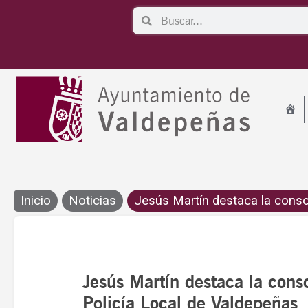
Ir
Search
Search
al
contenido
Inicio
Noticias
Jesús Martín destaca la consoli
Jesús Martín destaca la conso
Policía Local de Valdepeñas