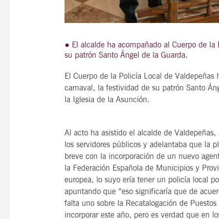
● El alcalde ha acompañado al Cuerpo de la P
21
su patrón Santo Ángel de la Guarda.
agosto, 2026
VIERNES
El Cuerpo de la Policía Local de Valdepeñas h
carnaval, la festividad de su patrón Santo Án
la Iglesia de la Asunción.
14 Edición LAS NOTAS 
“Syrah Jazz”
Al acto ha asistido el alcalde de Valdepeñas,
21:00
los servidores públicos y adelantaba que la p
breve con la incorporación de un nuevo age
la Federación Española de Municipios y Prov
VER
europea, lo suyo ería tener un policía local 
apuntando que “eso significaría que de acue
falta uno sobre la Recatalogación de Puesto
incorporar este año, pero es verdad que en lo