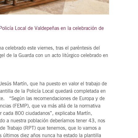
olicía Local de Valdepeñas en la celebración de
21
agosto, 2026
VIERNES
a celebrado este viernes, tras el paréntesis del
gel de la Guarda con un acto litúrgico celebrado en
DEL VINO.
14 Edición LAS NOTAS DEL VINO.
“Syrah Jazz”
 Jesús Martín, que ha puesto en valor el trabajo de
21:00
lantilla de la Policía Local quedará completada en
nte. “Según las recomendaciones de Europa y de
incias (FEMP), que va más allá de la normativa
VER
por cada 800 ciudadanos”, explicaba Martín,
rdo a nuestra población deberíamos tener 43, nos
s de Trabajo (RPT) que tenemos, que lo vamos a
s últimos diez años nunca ha estado la plantilla