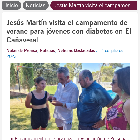
Inicio
Noticias
Jesús Martín visita el campamen...
Jesús Martín visita el campamento de
verano para jóvenes con diabetes en El
Cañaveral
Notas de Prensa
,
Noticias
,
Noticias Destacadas
/
14 de julio de
2023
● El campamento que organiza la Asociación de Personas