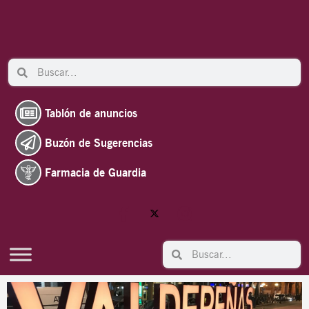
Ir
al
contenido
Search
Search
Tablón de anuncios
Buzón de Sugerencias
Farmacia de Guardia
Search
Search