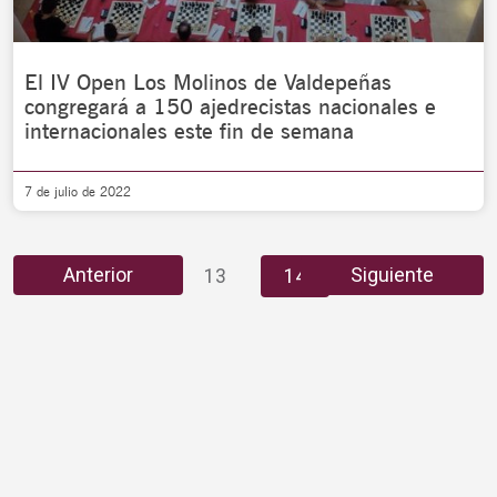
El IV Open Los Molinos de Valdepeñas
congregará a 150 ajedrecistas nacionales e
internacionales este fin de semana
7 de julio de 2022
…
Anterior
Siguiente
1
12
13
14
15
16