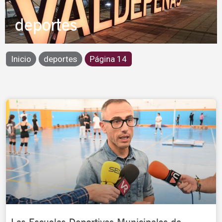
deportes
Inicio
deportes
Página 14
Page
Page
Page
Page
Page
Page