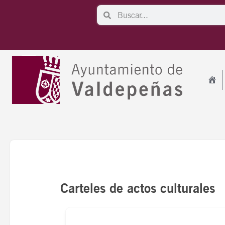
Ir
Search
Search
al
contenido
Carteles de actos culturales