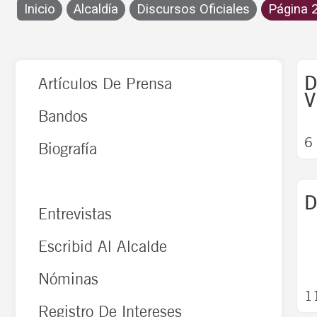
Inicio
Alcaldía
Discursos Oficiales
Página 
D
Artículos De Prensa
V
Bandos
6
Biografía
Discursos Oficiales
D
Entrevistas
Escribid Al Alcalde
Nóminas
1
Registro De Intereses