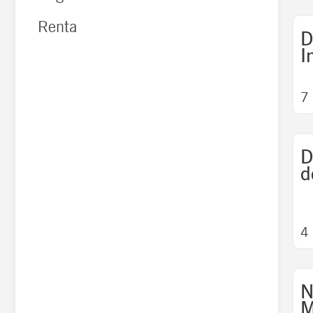
Renta
D
I
7
D
d
4
N
M