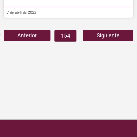
7 de abril de 2022
…
…
Anterior
Siguiente
152
153
154
155
156