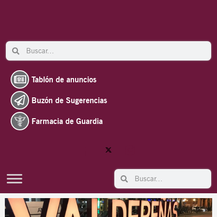
Ir
al
contenido
Search
Search
Tablón de anuncios
Buzón de Sugerencias
Farmacia de Guardia
Search
Search