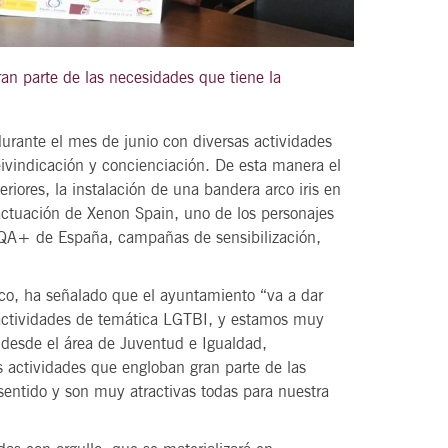
an parte de las necesidades que tiene la
21
agosto, 2026
VIERNES
rante el mes de junio con diversas actividades
reivindicación y concienciación. De esta manera el
iores, la instalación de una bandera arco iris en
DEL VINO.
14 Edición LAS NOTAS DEL VINO.
 actuación de Xenon Spain, uno de los personajes
“Syrah Jazz”
BIQA+ de España, campañas de sensibilización,
21:00
o, ha señalado que el ayuntamiento “va a dar
e actividades de temática LGTBI, y estamos muy
o desde el área de Juventud e Igualdad,
VER
s actividades que engloban gran parte de las
sentido y son muy atractivas todas para nuestra