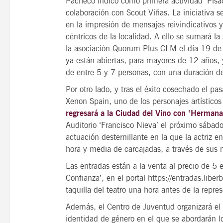
Pacheco indicó como primera actividad ‘Pisad
colaboración con Scout Viñas. La iniciativa se
en la impresión de mensajes reivindicativos 
céntricos de la localidad. A ello se sumará la
la asociación Quorum Plus CLM el día 19 de 
ya están abiertas, para mayores de 12 años, y
de entre 5 y 7 personas, con una duración de
Por otro lado, y tras el éxito cosechado el p
Xenon Spain, uno de los personajes artístic
regresará a la Ciudad del Vino con ‘Herman
Auditorio ‘Francisco Nieva’ el próximo sábad
actuación desternillante en la que la actriz
hora y media de carcajadas, a través de sus 
Las entradas están a la venta al precio de 5 
Confianza’, en el portal https://entradas.lib
taquilla del teatro una hora antes de la repre
Además, el Centro de Juventud organizará el 
identidad de género en el que se abordarán l