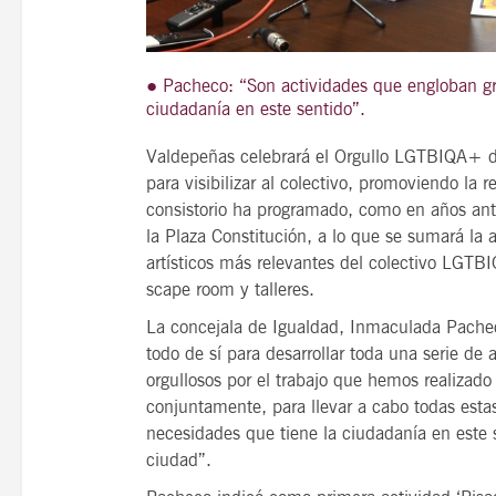
● Pacheco: “Son actividades que engloban gr
ciudadanía en este sentido”.
21
agosto, 2026
VIERNES
Valdepeñas celebrará el Orgullo LGTBIQA+ du
para visibilizar al colectivo, promoviendo la 
consistorio ha programado, como en años anter
14 Edición LAS NOTAS 
la Plaza Constitución, a lo que se sumará la
“Syrah Jazz”
artísticos más relevantes del colectivo LGT
scape room y talleres.
21:00
La concejala de Igualdad, Inmaculada Pachec
todo de sí para desarrollar toda una serie d
orgullosos por el trabajo que hemos realizad
VER
conjuntamente, para llevar a cabo todas esta
necesidades que tiene la ciudadanía en este 
ciudad”.