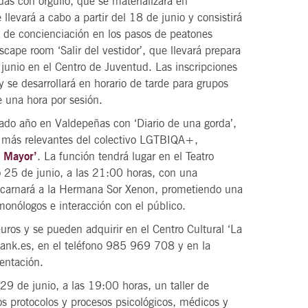
as con orgullo, que se materializará en
 llevará a cabo a partir del 18 de junio y consistirá
y de concienciación en los pasos de peatones
 scape room ‘Salir del vestidor’, que llevará prepara
junio en el Centro de Juventud. Las inscripciones
 se desarrollará en horario de tarde para grupos
 una hora por sesión.
asado año en Valdepeñas con ‘Diario de una gorda’,
os más relevantes del colectivo LGTBIQA+,
a Mayor’
. La función tendrá lugar en el Teatro
o 25 de junio, a las 21:00 horas, con una
 encarnará a la Hermana Sor Xenon, prometiendo una
monólogos e interacción con el público.
euros y se pueden adquirir en el Centro Cultural ‘La
erbank.es, en el teléfono 985 969 708 y en la
sentación.
29 de junio, a las 19:00 horas, un taller de
os protocolos y procesos psicológicos, médicos y