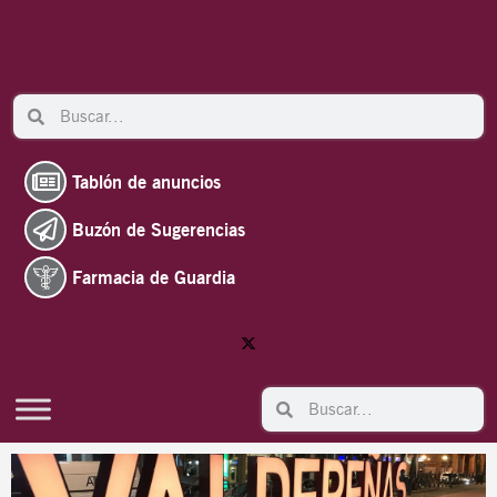
Ir
al
contenido
Search
Search
Tablón de anuncios
Buzón de Sugerencias
Farmacia de Guardia
Search
Search