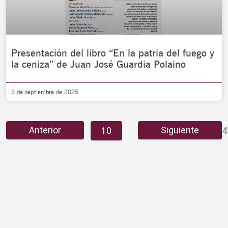
Presentación del libro “En la patria del fuego y
la ceniza” de Juan José Guardia Polaino
3 de septiembre de 2025
…
…
Anterior
Siguiente
1
8
9
10
11
12
4