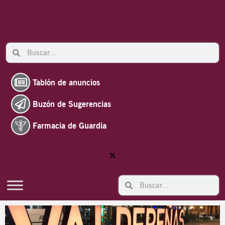
Ir
al
contenido
Search
Search
Tablón de anuncios
Buzón de Sugerencias
Farmacia de Guardia
Search
Search