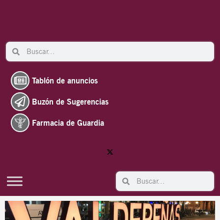
Ir
al
contenido
Search
Search
Tablón de anuncios
Buzón de Sugerencias
Farmacia de Guardia
Search
Search